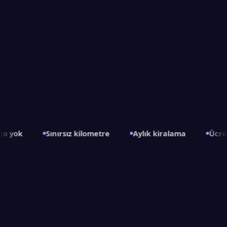
Sınırsız kilometre
Aylık kiralama
Ücretsiz sın