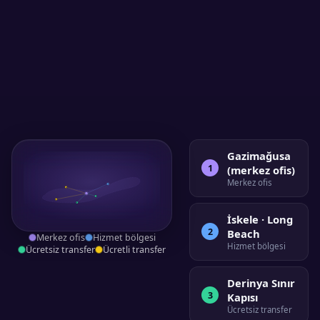
Gazimağusa
1
(merkez ofis)
Merkez ofis
2
6
1
4
5
3
İskele · Long
2
Beach
Merkez ofis
Hizmet bölgesi
Hizmet bölgesi
Ücretsiz transfer
Ücretli transfer
Derinya Sınır
3
Kapısı
Ücretsiz transfer