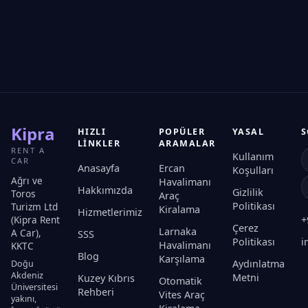
Kipra
HIZLI
POPÜLER
YASAL
S
LINKLER
ARAMALAR
RENT A
Kullanım
CAR
Anasayfa
Ercan
Koşulları
Ağrı ve
Havalimanı
Hakkımızda
Gizlilik
Toros
Araç
Politikası
Turizm Ltd
Kiralama
Hizmetlerimiz
(Kipra Rent
+
Çerez
Larnaka
A Car),
SSS
Politikası
i
Havalimanı
KKTC
Blog
Karşılama
Aydınlatma
Doğu
Akdeniz
Metni
Kuzey Kıbrıs
Otomatik
Üniversitesi
Rehberi
Vites Araç
yakını,