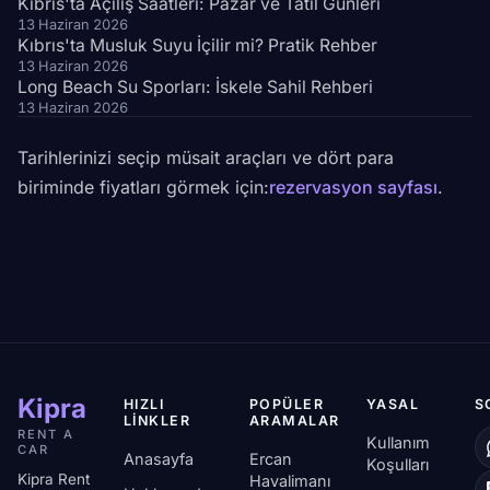
Kıbrıs'ta Açılış Saatleri: Pazar ve Tatil Günleri
13 Haziran 2026
Kıbrıs'ta Musluk Suyu İçilir mi? Pratik Rehber
13 Haziran 2026
Long Beach Su Sporları: İskele Sahil Rehberi
13 Haziran 2026
Tarihlerinizi seçip müsait araçları ve dört para
biriminde fiyatları görmek için:
rezervasyon sayfası
.
Kipra
HIZLI
POPÜLER
YASAL
S
LINKLER
ARAMALAR
RENT A
Kullanım
CAR
Anasayfa
Ercan
Koşulları
Kipra Rent
Havalimanı