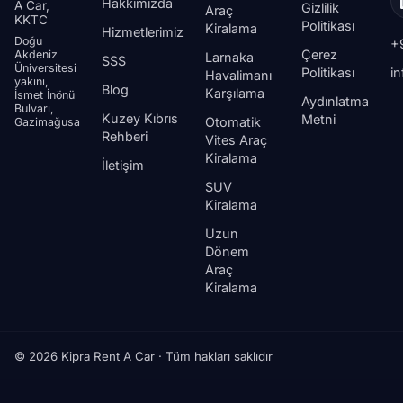
Hakkımızda
A Car,
Gizlilik
Araç
KKTC
Politikası
Kiralama
Hizmetlerimiz
Doğu
+
Çerez
Akdeniz
Larnaka
SSS
Üniversitesi
Politikası
i
Havalimanı
yakını,
Blog
Karşılama
İsmet İnönü
Aydınlatma
Bulvarı,
Kuzey Kıbrıs
Metni
Otomatik
Gazimağusa
Rehberi
Vites Araç
Kiralama
İletişim
SUV
Kiralama
Uzun
Dönem
Araç
Kiralama
© 2026 Kipra Rent A Car · Tüm hakları saklıdır