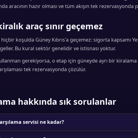
fında aracının hazır olması ve tüm akışın tek rezervasyonda 
iralık araç sınır geçemez
 hiçbir koşulda Güney Kıbrıs'a geçemez: sigorta kapsamı Yeş
geller. Bu kural sektör genelidir ve istisnası yoktur.
ullanman gerekiyorsa, o etap için güneyde ayrı bir kiralam
karşılaması tek rezervasyonda çözülür.
ama hakkında sık sorulanlar
rşılama servisi ne kadar?