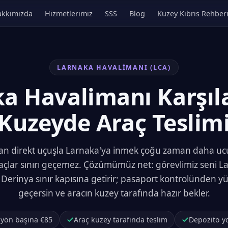
kkımızda
Hizmetlerimiz
SSS
Blog
Kuzey Kıbrıs Rehber
LARNAKA HAVALIMANI (LCA)
a Havalimanı Karşı
Kuzeyde Araç Teslim
an direkt uçuşla Larnaka'ya inmek çoğu zaman daha u
araçlar sınırı geçemez. Çözümümüz net: görevlimiz seni L
, Derinya sınır kapısına getirir; pasaport kontrolünden 
geçersin ve aracın kuzey tarafında hazır bekler.
 yön başına €85
Araç kuzey tarafında teslim
Depozito yo