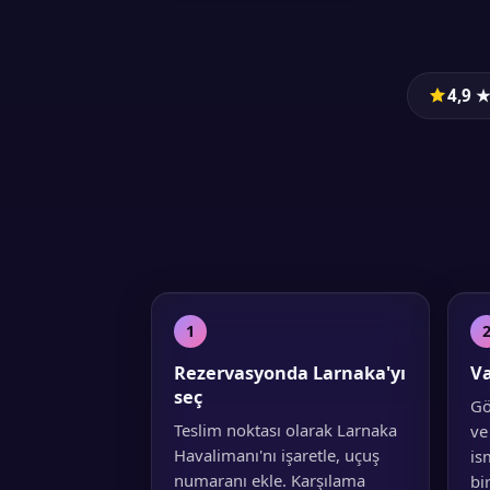
4,9 
1
Rezervasyonda Larnaka'yı
Va
seç
Gö
Teslim noktası olarak Larnaka
ve
Havalimanı'nı işaretle, uçuş
is
numaranı ekle. Karşılama
bi