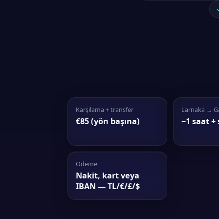
Karşılama + transfer
Larnaka → G
€85 (yön başına)
~1 saat + 
Ödeme
Nakit, kart veya
IBAN — TL/€/£/$