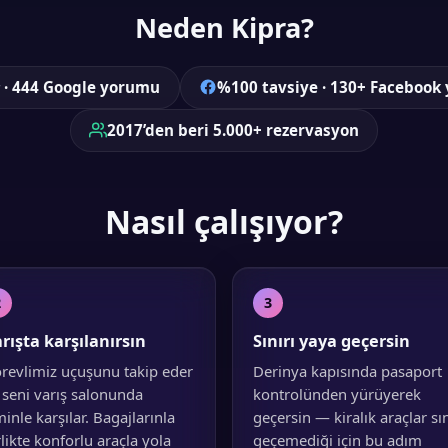
Neden Kipra?
★ · 444 Google yorumu
%100 tavsiye · 130+ Facebook
2017’den beri 5.000+ rezervasyon
Nasıl çalışıyor?
2
3
rışta karşılanırsın
Sınırı yaya geçersin
revlimiz uçuşunu takip eder
Derinya kapısında pasaport
 seni varış salonunda
kontrolünden yürüyerek
minle karşılar. Bagajlarınla
geçersin — kiralık araçlar sın
rlikte konforlu araçla yola
geçemediği için bu adım