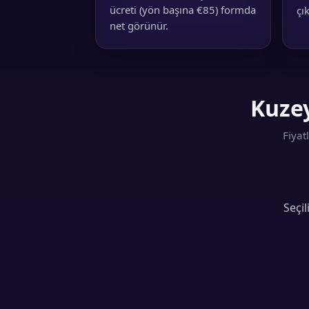
ücreti (yön başına €85) formda
çı
net görünür.
Kuzey
Fiyat
Seçil