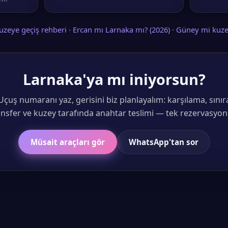
zeye geçiş rehberi
·
Ercan mı Larnaka mı? (2026)
·
Güney mi kuze
Larnaka'ya mı iniyorsun?
Uçuş numaranı yaz, gerisini biz planlayalım: karşılama, sınır
ansfer ve kuzey tarafında anahtar teslimi — tek rezervasyon
Müsait araçları gör
WhatsApp'tan sor