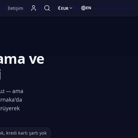
€
i
İletişim
EN
EUR
Para birimi:
English:
lama ve
i
cuz — ama
arnaka'da
yürüyerek
k, kredi kartı şartı yok