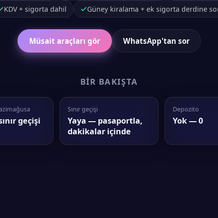
KDV + sigorta dahil
Güney kiralama + ek sigorta derdine so
Müsait araçları gör
WhatsApp'tan sor
BIR BAKIŞTA
azimağusa
Sınır geçişi
Depozito
sınır geçişi
Yaya — pasaportla,
Yok — 0
dakikalar içinde