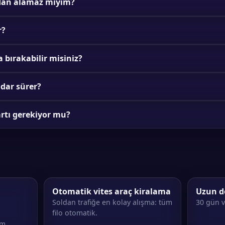
'dan alamaz mıyım?
r?
 bırakabilir misiniz?
dar sürer?
artı gerekiyor mu?
Otomatik vites araç kiralama
Uzun d
Soldan trafiğe en kolay alışma: tüm
30 gün v
filo otomatik.
im.