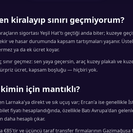
n kiralayıp sınırı geçmiyorum?
raçların sigortası Yeşil Hat'tı geçtiği anda biter; kuzeye geçi
ekir ve hasar durumunda kapsam tartışmaları yaşanır. Üstel
ermez ya da ek ücret koyar.
 sınır geçmez: sen yaya geçersin, araç kuzey plakalı ve kuze
 sürpriz ücret, kapsam boşluğu — hiçbiri yok.
 kimin için mantıklı?
 Larnaka'ya direkt ve sık uçuş var; Ercan'a ise genellikle İ
ilet fiyatı hesaplandığında, özellikle Batı Avrupa'dan gelenl
daha hesaplı çıkar.
a €85'tir ve üçüncü taraf transfer firmalarının Gazimağusa fi