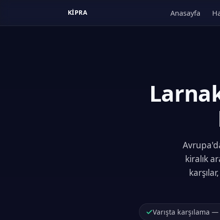
Anasayfa
Ha
KIPRA
Larnak
Avrupa'd
kiralık 
karşılar
Varışta karşılama —