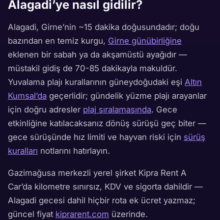
Alagadi’ye nasıl gidilir?
Alagadi, Girne’nin ~15 dakika doğusundadır; doğu
bazından en temiz kurgu,
Girne günübirliğine
eklenen bir sabah ya da akşamüstü ayağıdır —
müstakil gidiş de 70-85 dakikayla makuldür.
Yuvalama plajı kurallarının güneydoğudaki eşi
Altın
Kumsal’da
geçerlidir; gündelik yüzme plajı arayanlar
için doğru adresler
plaj sıralamasında
. Gece
etkinliğine katılacaksanız dönüş sürüşü geç biter —
gece sürüşünde hız limiti ve hayvan riski için
sürüş
kuralları
notlarını hatırlayın.
Gazimağusa merkezli yerel şirket Kipra Rent A
Car’da kilometre sınırsız, KDV ve sigorta dahildir —
Alagadi gecesi dahil hiçbir rota ek ücret yazmaz;
güncel fiyat
kiprarent.com
üzerinde.