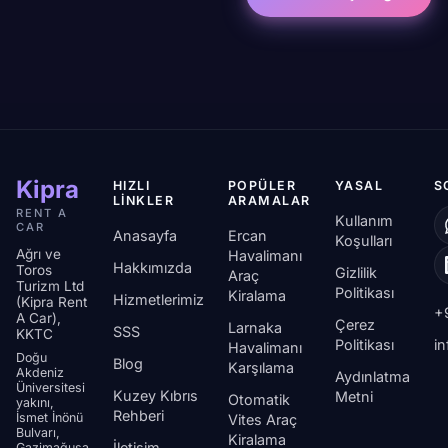
Kipra
HIZLI
POPÜLER
YASAL
S
LINKLER
ARAMALAR
RENT A
Kullanım
CAR
Anasayfa
Ercan
Koşulları
Ağrı ve
Havalimanı
Hakkımızda
Toros
Gizlilik
Araç
Turizm Ltd
Politikası
Kiralama
Hizmetlerimiz
(Kipra Rent
+
A Car),
Çerez
Larnaka
SSS
KKTC
Politikası
i
Havalimanı
Doğu
Blog
Karşılama
Akdeniz
Aydınlatma
Üniversitesi
Kuzey Kıbrıs
Metni
Otomatik
yakını,
Rehberi
İsmet İnönü
Vites Araç
Bulvarı,
Kiralama
İletişim
Gazimağusa