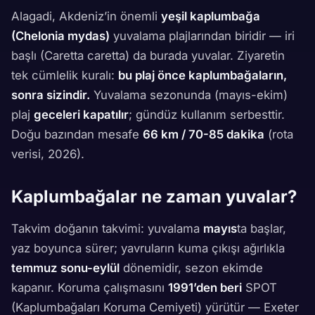
Alagadi, Akdeniz’in önemli
yeşil kaplumbağa
(Chelonia mydas)
yuvalama plajlarından biridir — iri
başlı (Caretta caretta) da burada yuvalar. Ziyaretin
tek cümlelik kuralı:
bu plaj önce kaplumbağaların,
sonra sizindir.
Yuvalama sezonunda (mayıs-ekim)
plaj
geceleri kapatılır
; gündüz kullanım serbesttir.
Doğu bazından mesafe
66 km / 70-85 dakika
(rota
verisi, 2026).
Kaplumbağalar ne zaman yuvalar?
Takvim doğanın takvimi: yuvalama
mayıs
ta başlar,
yaz boyunca sürer; yavruların kuma çıkışı ağırlıkla
temmuz sonu-eylül
dönemidir, sezon ekimde
kapanır. Koruma çalışmasını
1991’den beri
SPOT
(Kaplumbağaları Koruma Cemiyeti) yürütür — Exeter