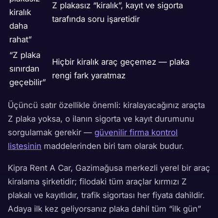
Z plakasız “kiralık”, kayıt ve sigorta
kiralık
tarafında soru işaretidir
daha
rahat”
“Z plaka
Hiçbir kiralık araç geçemez — plaka
sınırdan
rengi fark yaratmaz
geçebilir”
Üçüncü satır özellikle önemli: kiralayacağınız araçta
Z plaka yoksa, o ilanın sigorta ve kayıt durumunu
sorgulamak gerekir —
güvenilir firma kontrol
listesinin
maddelerinden biri tam olarak budur.
Kipra Rent A Car, Gazimağusa merkezli yerel bir araç
kiralama şirketidir; filodaki tüm araçlar kırmızı Z
plakalı ve kayıtlıdır, trafik sigortası her fiyata dahildir.
Adaya ilk kez geliyorsanız plaka dahil tüm “ilk gün”