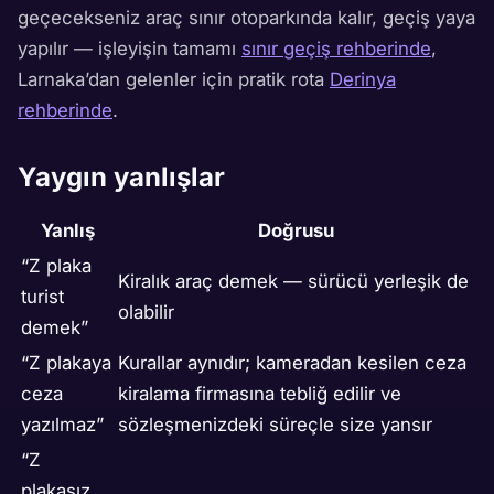
geçecekseniz araç sınır otoparkında kalır, geçiş yaya
yapılır — işleyişin tamamı
sınır geçiş rehberinde
,
Larnaka’dan gelenler için pratik rota
Derinya
rehberinde
.
Yaygın yanlışlar
Yanlış
Doğrusu
“Z plaka
Kiralık araç demek — sürücü yerleşik de
turist
olabilir
demek”
“Z plakaya
Kurallar aynıdır; kameradan kesilen ceza
ceza
kiralama firmasına tebliğ edilir ve
yazılmaz”
sözleşmenizdeki süreçle size yansır
“Z
plakasız