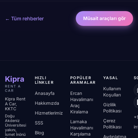
← Tüm rehberler
Müsait araçları gör
Kipra
HIZLI
POPÜLER
YASAL
S
LINKLER
ARAMALAR
RENT A
Kullanım
CAR
Anasayfa
Ercan
Koşulları
Kipra Rent
Havalimanı
Hakkımızda
A Car,
Gizlilik
Araç
KKTC
Politikası
Kiralama
Hizmetlerimiz
Doğu
+
Çerez
Akdeniz
Larnaka
SSS
Üniversitesi
Politikası
i
Havalimanı
yakını,
Blog
Karşılama
İsmet İnönü
Aydınlatma