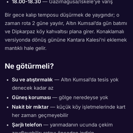
18.00-18.30
— Gazimağusa/İskele’ye varış
Bir gece kalıp temposu düşürmek de yaygındır; o
zaman rota 2 güne yayılır, Altın Kumsal’da gün batımı
ve Dipkarpaz köy kahvaltısı plana girer. Konaklamalı
versiyonda dönüş gününe Kantara Kalesi’ni eklemek
mantıklı hale gelir.
Ne götürmeli?
Su ve atıştırmalık
— Altın Kumsal’da tesis yok
denecek kadar az
Güneş koruması
— gölge neredeyse yok
Nakit bir miktar
— küçük köy işletmelerinde kart
her zaman geçmeyebilir
Şarjlı telefon
— yarımadanın ucunda çekim
zayıflayabilir; rotayı önceden indirin