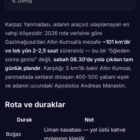
Dönüş
Karpaz Yarımadası, adanın araçsız ulaşılamayan en
vahşi köşesidir: 2026 rota verisine göre
Gazimağusa’dan Altın Kumsal’a mesafe
~101 km’dir
ve tek yön 2-2,5 saat
sürersiniz — bu bir “öğleden
sonra gezisi” değil,
sabah 08.30’da yola çıkılan tam
günlük plandır
. Karşılığı: 5 km’lik bakir Altın Kumsal,
yarımadada serbest dolaşan 400-500 yabani eşek
ve adanın ucundaki Apostolos Andreas Manastırı.
Rota ve duraklar
Durak
Not
Liman kasabası — yol üstü kahve
Boğaz
molasının klasiği