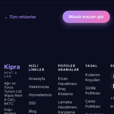
← Tüm rehberler
Müsait araçları gör
Kipra
HIZLI
POPÜLER
YASAL
S
LINKLER
ARAMALAR
RENT A
Kullanım
CAR
Anasayfa
Ercan
Koşulları
Ağrı ve
Havalimanı
Hakkımızda
Toros
Gizlilik
Araç
Turizm Ltd
Politikası
Kiralama
Hizmetlerimiz
(Kipra Rent
+
A Car),
Çerez
Larnaka
SSS
KKTC
Politikası
i
Havalimanı
Doğu
Blog
Karşılama
Akdeniz