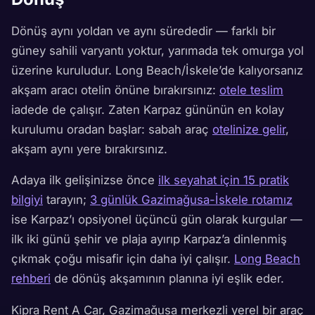
Dönüş aynı yoldan ve aynı sürededir — farklı bir
güney sahili varyantı yoktur, yarımada tek omurga yol
üzerine kuruludur. Long Beach/İskele’de kalıyorsanız
akşam aracı otelin önüne bırakırsınız:
otele teslim
iadede de çalışır. Zaten Karpaz gününün en kolay
kurulumu oradan başlar: sabah araç
otelinize gelir
,
akşam aynı yere bırakırsınız.
Adaya ilk gelişinizse önce
ilk seyahat için 15 pratik
bilgiyi
tarayın;
3 günlük Gazimağusa-İskele rotamız
ise Karpaz’ı opsiyonel üçüncü gün olarak kurgular —
ilk iki günü şehir ve plaja ayırıp Karpaz’a dinlenmiş
çıkmak çoğu misafir için daha iyi çalışır.
Long Beach
rehberi
de dönüş akşamının planına iyi eşlik eder.
Kipra Rent A Car, Gazimağusa merkezli yerel bir araç