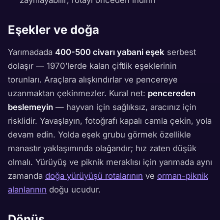
Eşekler ve doğa
Yarımadada
400-500 civarı yabani eşek
serbest
dolaşır — 1970’lerde kalan çiftlik eşeklerinin
torunları. Araçlara alışkındırlar ve pencereye
uzanmaktan çekinmezler. Kural net:
pencereden
beslemeyin
— hayvan için sağlıksız, aracınız için
risklidir. Yavaşlayın, fotoğrafı kapalı camla çekin, yola
devam edin. Yolda eşek grubu görmek özellikle
manastır yaklaşımında olağandır; hız zaten düşük
olmalı. Yürüyüş ve piknik meraklısı için yarımada aynı
zamanda
doğa yürüyüşü rotalarının
ve
orman-piknik
alanlarının
doğu ucudur.
Dönüş