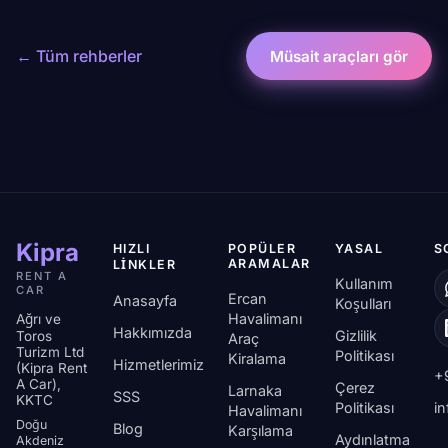
← Tüm rehberler
Müsait araçları gör
Kipra
HIZLI
POPÜLER
YASAL
S
ARAMALAR
LINKLER
RENT A
Kullanım
CAR
Ercan
Anasayfa
Koşulları
Havalimanı
Ağrı ve
Hakkımızda
Gizlilik
Toros
Araç
Turizm Ltd
Politikası
Kiralama
Hizmetlerimiz
(Kipra Rent
+
A Car),
Çerez
Larnaka
SSS
KKTC
Politikası
i
Havalimanı
Doğu
Blog
Karşılama
Aydınlatma
Akdeniz