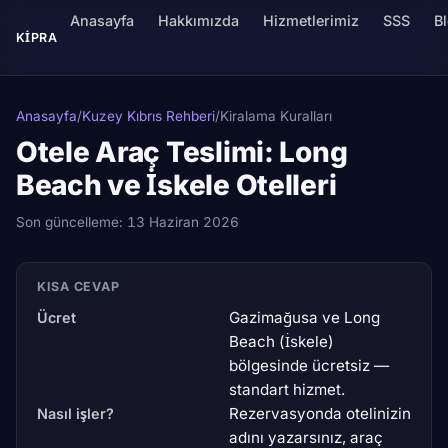
Anasayfa
Hakkımızda
Hizmetlerimiz
SSS
B
KIPRA
Anasayfa
/
Kuzey Kıbrıs Rehberi
/
Kiralama Kuralları
Otele Araç Teslimi: Long
Beach ve İskele Otelleri
Son güncelleme:
13 Haziran 2026
KISA CEVAP
Gazimağusa ve Long
Ücret
Beach (İskele)
bölgesinde ücretsiz —
standart hizmet.
Rezervasyonda otelinizin
Nasıl işler?
adını yazarsınız, araç