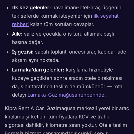
İlk kez gelenler:
havalimanı-otel-araç üçgenini
tek seferde kurmak isteyenler için
ilk seyahat
rehberi
kalan tüm soruları cevaplar.
Aile:
valiz ve çocukla ofis turu atlamak başlı
başına değer.
İş gezisi:
sabah toplantı öncesi araç kapıda; iade
akşam aynı noktada.
Larnaka’dan gelenler:
karşılama hizmetiyle
kuzeye geçtikten sonra aracın otele bırakılması
da, sınır tarafında teslim de mümkündür — rota
detayı
Larnaka-Gazimağusa rehberinde
.
Kipra Rent A Car, Gazimağusa merkezli yerel bir araç
kiralama şirketidir; tüm fiyatlara KDV ve trafik
sigortası dahildir, kilometre sınırı yoktur. Otele teslim
ücretsiz hizmet kapsamındadır çünkü servis