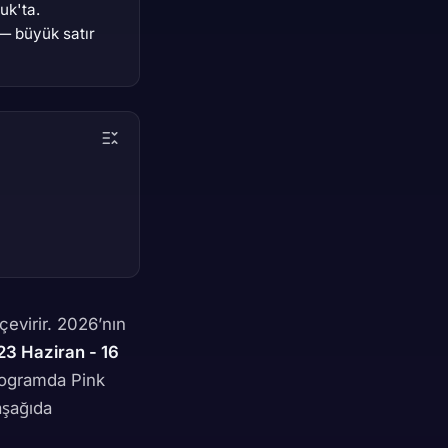
uk'ta.
 — büyük satır
çevirir. 2026’nın
23 Haziran - 16
rogramda Pink
aşağıda