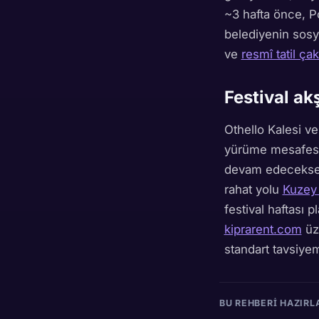
~3 hafta önce, Po
belediyenin sosya
ve
resmî tatil ça
Festival akş
Othello Kalesi v
yürüme mesafesin
devam edeceks
rahat yolu
Kuzey 
festival haftası p
kiprarent.com
üze
standart tavsiyem
BU REHBERI HAZIRL