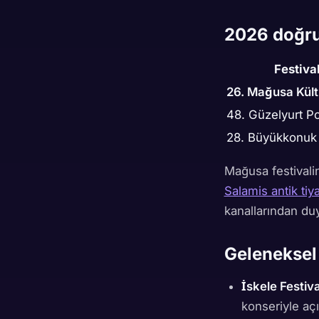
2026 doğru
Festiva
26. Mağusa Kült
48. Güzelyurt Po
28. Büyükkonuk
Mağusa festivalin
Salamis antik tiy
kanallarından duy
Geleneksel 
İskele Festiva
konseriyle açı