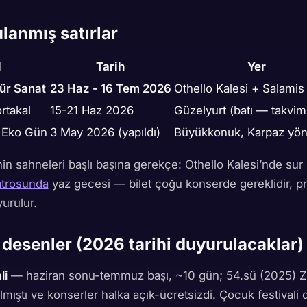
lanmış satırlar
l
Tarih
Yer
ür Sanat
23 Haz - 16 Tem 2026
Othello Kalesi + Salamis
rtakal
15-21 Haz 2026
Güzelyurt (batı — takvim 
 Eko Gün
3 May 2026 (yapıldı)
Büyükkonuk, Karpaz yö
in sahneleri başlı başına gerekçe: Othello Kalesi’nde sur 
atrosunda
yaz gecesi — bilet çoğu konserde gereklidir, p
urulur.
desenler (2026 tarihi duyurulacaklar)
li
— haziran sonu-temmuz başı, ~10 gün; 54.sü (2025) Zü
lmıştı ve konserler halka açık-ücretsizdi. Çocuk festivali