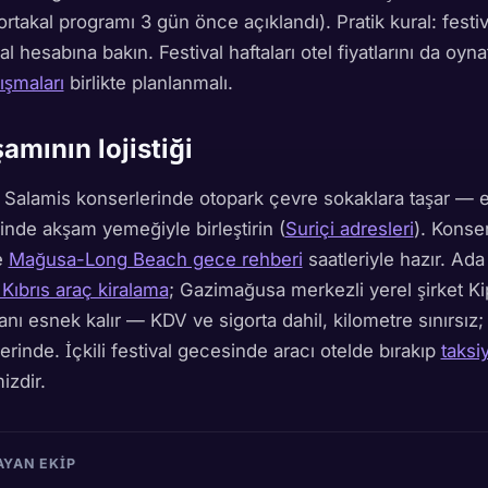
rtakal programı 3 gün önce açıklandı). Pratik kural: festiva
l hesabına bakın. Festival haftaları otel fiyatlarını da oyn
kışmaları
birlikte planlanmalı.
amının lojistiği
e Salamis konserlerinde otopark çevre sokaklara taşar — e
de akşam yemeğiyle birleştirin (
Suriçi adresleri
). Konse
e
Mağusa-Long Beach gece rehberi
saatleriyle hazır. Ada
Kıbrıs araç kiralama
; Gazimağusa merkezli yerel şirket Ki
lanı esnek kalır — KDV ve sigorta dahil, kilometre sınırsız;
rinde. İçkili festival gecesinde aracı otelde bırakıp
taksi
izdir.
AYAN EKIP