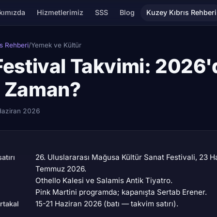
kımızda
Hizmetlerimiz
SSS
Blog
Kuzey Kıbrıs Rehberi
s Rehberi
/
Yemek ve Kültür
Festival Takvimi: 2026
e Zaman?
Haziran 2026
26. Uluslararası Mağusa Kültür Sanat Festivali, 23 H
atırı
Temmuz 2026.
Othello Kalesi ve Salamis Antik Tiyatro.
Pink Martini programda; kapanışta Sertab Erener.
15-21 Haziran 2026 (batı — takvim satırı).
rtakal