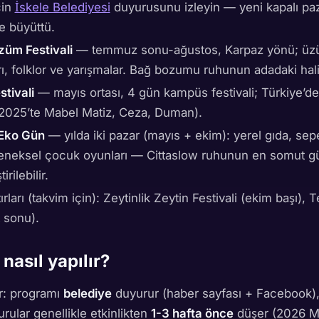
çin
İskele Belediyesi
duyurusunu izleyin — yeni kapalı paza
e büyüttü.
üm Festivali
— temmuz sonu-ağustos, Karpaz yönü; üz
arı, folklor ve yarışmalar. Bağ bozumu ruhunun adadaki hali
tivali
— mayıs ortası, 4 gün kampüs festivali; Türkiye’
r (2025’te Mabel Matiz, Ceza, Duman).
Eko Gün
— yılda iki pazar (mayıs + ekim): yerel gıda, s
eleneksel çocuk oyunları — Cittaslow ruhunun en somut 
irilebilir.
ırları (takvim için): Zeytinlik Zeytin Festivali (ekim başı), 
t sonu).
 nasıl yapılır?
er: programı
belediye
duyurur (haber sayfası + Facebook), 
urular genellikle etkinlikten
1-3 hafta önce
düşer (2026 M