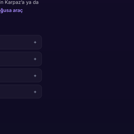
in Karpaz’a ya da
ğusa araç