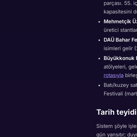
parçası. 55. i
kapasitesini d
Mehmetçik Üz
üretici stantl
DAÜ Bahar Fes
isimleri geli
Büyükkonuk 
atölyeleri, g
rotasıyla
birleşt
Batı/kuzey sat
Festivali (mar
Tarih teyidi
Sistem şöyle işl
gün yansıtır; duy