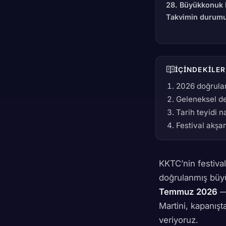
28. Büyükkonuk
Takvimin durum
İÇINDEKILER
2026 doğrulan
Geleneksel de
Tarih teyidi na
Festival akşam
KKTC’nin festival
doğrulanmış büyü
Temmuz 2026
— 
Martini, kapanışta
veriyoruz.