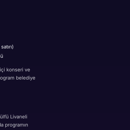
satırı)
nü
içi konseri ve
rogram belediye
lfü Livaneli
 da programın