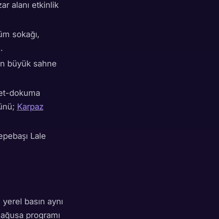
r alanı etkinlik
üm sokağı,
.
den büyük sahne
epet-dokuma
günü;
Karpaz
Tepebaşı Lale
yerel basın aynı
ağusa programı