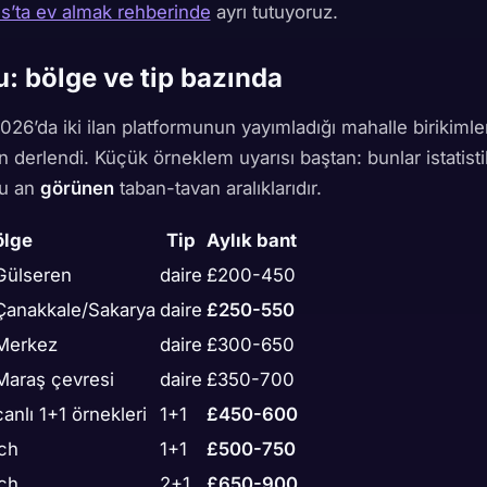
ıs’ta ev almak rehberinde
ayrı tutuyoruz.
u: bölge ve tip bazında
026’da iki ilan platformunun yayımladığı mahalle birikimle
n derlendi. Küçük örneklem uyarısı baştan: bunlar istatist
şu an
görünen
taban-tavan aralıklarıdır.
ölge
Tip
Aylık bant
Gülseren
daire
£200-450
anakkale/Sakarya
daire
£250-550
Merkez
daire
£300-650
araş çevresi
daire
£350-700
nlı 1+1 örnekleri
1+1
£450-600
ch
1+1
£500-750
ch
2+1
£650-900