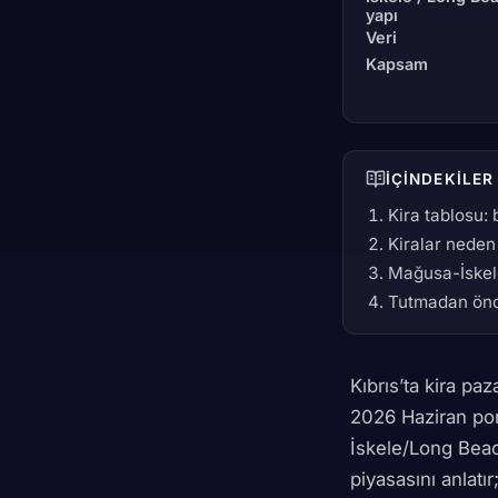
yapı
Veri
Kapsam
İÇINDEKILER
Kira tablosu: 
Kiralar neden
Mağusa-İskele 
Tutmadan önc
Kıbrıs’ta kira paza
2026 Haziran por
İskele/Long Bea
piyasasını anlatı