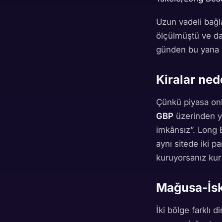
Uzun vadeli bağl
ölçülmüştü ve dai
günden bu yana yö
Kiralar ned
Çünkü piyasa onla
GBP
üzerinden ya
imkânsız”. Long 
aynı sitede iki pa
kuruyorsanız kur 
Mağusa-İske
İki bölge farklı d