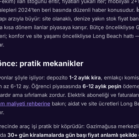
im) ilan stoğunu eritir, fiyatları yukarı iter; mobilyalı 2+1’
alepleri 2024’ten beri basında düzenli haber konusudur.
apı arzıyla büyür: site olanaklı, denize yakın stok fiyat ba
nda kısa dönem ilanlar piyasaya karışır. Bütçe öncelikliyse
eri; konfor ve site yaşamı öncelikliyse Long Beach hattı 
r.
nce: pratik mekanikler
onlar şöyle işliyor: depozito
1-2 aylık kira
, emlakçı komis
n az 6-12 ay. Öğrenci piyasasında
6-12 aylık peşin
ödeme 
ardır ama sıfırlamak zordur. Elektrik aboneliği ve faturala
m maliyeti rehberine
bakın; aidat ve site ücretleri Long
r.
ecinde araç işi pratik bir köprüdür: Gazimağusa merkezli 
’da
30+ gün kiralamalarda gün başı fiyat anlamlı şekilde