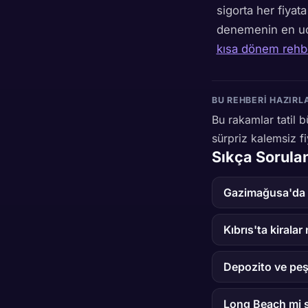
sigorta her fiya
denemenin en uc
kısa dönem rehb
BU REHBERI HAZIRL
Bu rakamlar tatil b
sürpriz kalemsiz fi
Sıkça Sorula
Gazimağusa'da 1
Kıbrıs'ta kiralar
Depozito ve peş
Long Beach mi ş