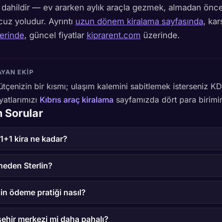
ta dahildir — ev ararken aylık araçla gezmek, almadan önc
uz yoludur. Ayrıntı
uzun dönem kiralama sayfasında
, kar
erinde
, güncel fiyatlar
kiprarent.com
üzerinde.
AYAN EKIP
ütçenizin bir kısmı; ulaşım kalemini sabitlemek isterseniz KD
yatlarımızı
Kıbrıs araç kiralama
sayfamızda dört para birimin
n Sorular
+1 kira ne kadar?
 neden Sterlin?
in ödeme pratiği nasıl?
ehir merkezi mi daha pahalı?