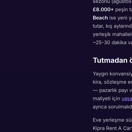
sezonu (ağustos-ek
£8.000+
peşin t
Beach
ise yeni y
tutar, kış ayları
yerleşik mahallel
~25-30 dakika va
Tutmadan ö
Yaygın konvansiy
kira, sözleşme e
— pazarlık payı v
maliyeti için
yaşa
ayrıca sorulmalıdı
Eve yerleşme sür
Kipra Rent A Car