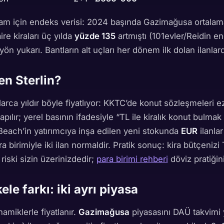
am için endeks verisi: 2024 başında Gazimağusa ortala
re kiraları üç yılda
yüzde 135
artmıştı (101evler/Reidin e
n yukarı. Bantların alt uçları her dönem ilk dolan ilanlard
en Sterlin?
rca yıldır böyle fiyatlıyor: KKTC’de konut sözleşmeleri e
pılır; yerel basının ifadesiyle “TL ile kiralık konut bulma
Beach’in yatırımcıya inşa edilen yeni stokunda
EUR
ilanla
ra birimiyle iki ilan normaldir. Pratik sonuç: kira bütçeniz
riski sizin üzerinizdedir;
para birimi rehberi
döviz pratiğini
le farkı: iki ayrı piyasa
inamiklerle fiyatlanır.
Gazimağusa
piyasasını DAÜ takvimi 