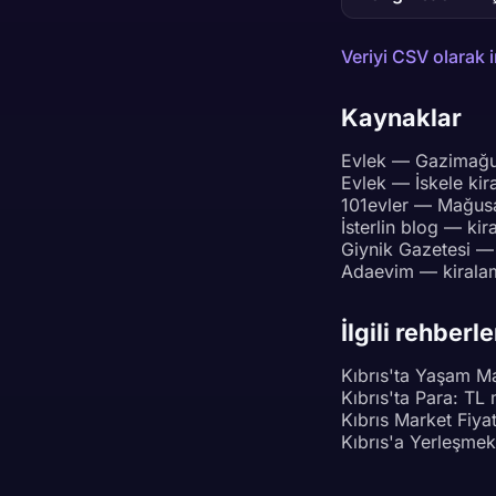
Veriyi CSV olarak i
Kaynaklar
Evlek — Gazimağus
Evlek — İskele kira
101evler — Mağusa k
İsterlin blog — kir
Giynik Gazetesi — 
Adaevim — kiralam
İlgili rehberle
Kıbrıs'ta Yaşam M
Kıbrıs'ta Para: TL
Kıbrıs Market Fiya
Kıbrıs'a Yerleşmek