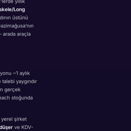
lerde yıllık
İskele/Long
ndının üstünü
 Gazimağusa’nın
— arada araçla
yonu ~1 aylık
talebi yaygındır
rın gerçek
 Beach stoğunda
yerel şirket
 düşer
ve KDV-