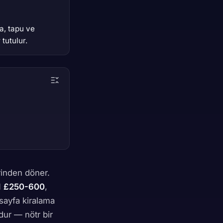
a, tapu ve
tutulur.
inden döner.
1
£250-600
,
 sayfa kiralama
dur — nötr bir