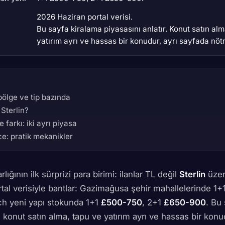
2026 Haziran portal verisi.
Bu sayfa kiralama piyasasını anlatır. Konut satın alm
yatırım ayrı ve hassas bir konudur, ayrı sayfada nötr 
bölge ve tip bazında
 Sterlin?
farkı: iki ayrı piyasa
e: pratik mekanikler
rlığının ilk sürprizi para birimi: ilanlar TL değil
Sterlin
üzer
tal verisiyle bantlar: Gazimağusa şehir mahallelerinde 1+
ch yeni yapı stokunda 1+1
£500-750
, 2+1
£650-900
. Bu
r; konut satın alma, tapu ve yatırım ayrı ve hassas bir konu