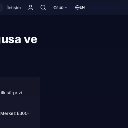
€
İletişim
EN
EUR
Para birimi:
English:
ğusa ve
ilk sürprizi
 Merkez £300-