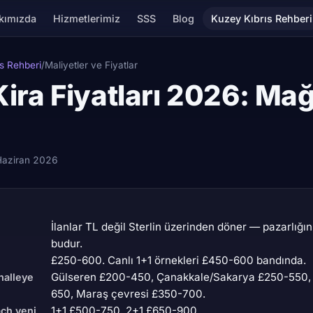
kımızda
Hizmetlerimiz
SSS
Blog
Kuzey Kıbrıs Rehberi
s Rehberi
/
Maliyetler ve Fiyatlar
Kira Fiyatları 2026: Ma
Haziran 2026
İlanlar TL değil Sterlin üzerinden döner — pazarlığın 
budur.
£250-600. Canlı 1+1 örnekleri £450-600 bandında.
Gülseren £200-450, Çanakkale/Sakarya £250-550,
halleye
650, Maraş çevresi £350-700.
1+1 £500-750, 2+1 £650-900.
ach yeni