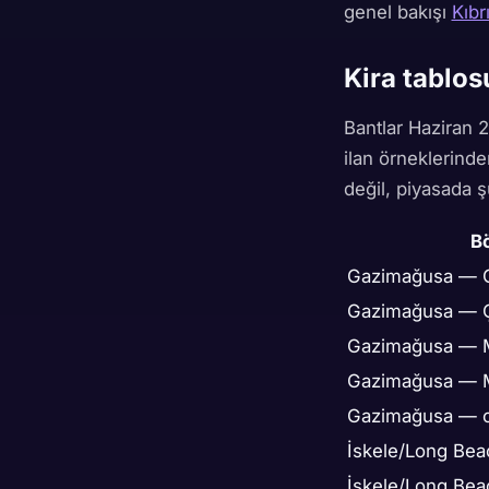
genel bakışı
Kıbr
Kira tablos
Bantlar Haziran 2
ilan örneklerinde
değil, piyasada 
B
Gazimağusa — 
Gazimağusa — Ç
Gazimağusa — 
Gazimağusa — M
Gazimağusa — ca
İskele/Long Bea
İskele/Long Bea