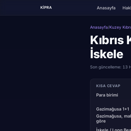
Anasayfa
Hak
KIPRA
Anasayfa
/
Kuzey Kıbrı
Kıbrıs 
İskele
Son güncelleme:
13 
KISA CEVAP
Para birimi
Gazimağusa 1+1
Gazimağusa, ma
göre
İskele / Long Be