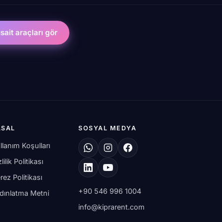
ait araçları gör
ASAL
SOSYAL MEDYA
llanım Koşulları
lilik Politikası
rez Politikası
+90 546 996 1004
dınlatma Metni
info@kiprarent.com