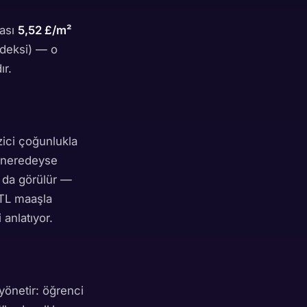
ması
5,52 £/m²
ndeksi) — o
ır.
zici çoğunlukla
k neredeyse
r da görülür —
i TL maaşla
 anlatıyor.
yönetir: öğrenci