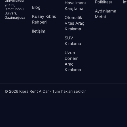
Üniversitesi
Politikası
i
Havalimanı
yakını,
Blog
Karşılama
İsmet İnönü
Aydınlatma
Bulvarı,
Kuzey Kıbrıs
Metni
Otomatik
Gazimağusa
Rehberi
Vites Araç
Kiralama
İletişim
SUV
Kiralama
Uzun
Dönem
Araç
Kiralama
© 2026 Kipra Rent A Car · Tüm hakları saklıdır