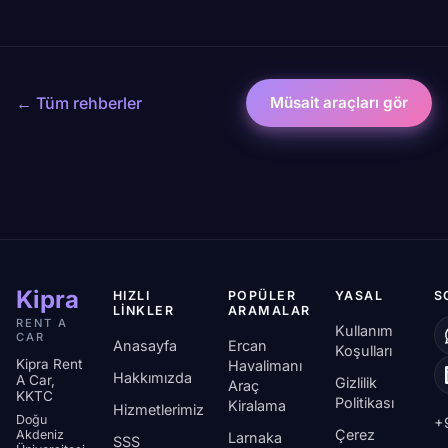
← Tüm rehberler
Müsait araçları gör
Kipra
HIZLI
POPÜLER
YASAL
S
LINKLER
ARAMALAR
RENT A
Kullanım
CAR
Anasayfa
Ercan
Koşulları
Kipra Rent
Havalimanı
Hakkımızda
A Car,
Gizlilik
Araç
KKTC
Politikası
Kiralama
Hizmetlerimiz
Doğu
+
Çerez
Akdeniz
Larnaka
SSS