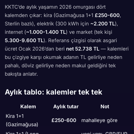
KKTC’de aylık yaşamın 2026 omurgası dört
kalemden çıkar: kira (Gazimağusa 1+1
£250-600
,
Sterlin bazlı), elektrik (300 kWh için
~2.200 TL
),
internet (
~1.000-1.400 TL
) ve market (tek kişi
5.300-9.600 TL
). Referans çizgisi olarak asgari
ücret Ocak 2026’dan beri
net 52.738 TL
— kalemleri
bu çizgiye karşı okumak adanın TL gelirliye neden
pahalı, döviz gelirliye neden makul geldiğini tek
bakışta anlatır.
Aylık tablo: kalemler tek tek
Kalem
Aylık tutar
Not
Kira 1+1
£250-600
mahalleye göre
(Gazimağusa)