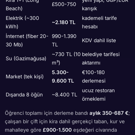
Kira 1+1 (Long
yeni yapı, GBP/EUR
£500-750
Beach)
karışık
Elektrik (~300
kademeli tarife
~2.180 TL
kWh)
hesabı
İnternet (fiber 20-
990-1.390
KDV dahil liste
30 Mb)
TL
~730 TL (10
belediye tarifesi
Su (Gazimağusa)
m³)
aktarımı
5.300-
€100-180
Market (tek kişi)
9.600 TL
derlemesi
ucuz restoran
Dışarıda 8 öğün
~8.400 TL
örneklemi
Öğrenci toplamı için derleme bandı
aylık 350-687 €
;
çalışan bir çift için kira dahil gerçekçi taban, kur ve
mahalleye göre
£900-1.500
eşdeğeri civarında