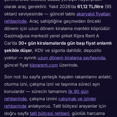
olarak araç gerektirir. Yakıt 2026’da
61,12 TL/litre
(95
oktan) seviyesinde — güncel tablo
akaryakıt fiyatları
rehberinde
. Araç sahipliğine geçmeden önceki
dönem için uzun dönem kiralama mantıklı köprüdür:
Gazimağusa merkezli yerel şirket Kipra Rent A
Car’da
30+ gün kiralamalarda gün başı fiyat anlamlı
şekilde düşer
, KDV ve sigorta dahildir, depozito
yoktur — ayrıntı
uzun dönem kiralama sayfasında
,
güncel fiyat
kiprarent.com
üzerinde.
Son not: bu sayfa yerleşik hayatın rakamlarını anlatır;
oturma izni, çalışma izni ve taşınma süreci ayrı
konulardır — sürecin tamamını
ilk 90 gün
rehberinde
, çalışma iznini
çalışmak ve izinler
rehberinde
anlatıyoruz. Tatil bütçesi arayanlar için
doğru sayfa
tatil bütçesi rehberi
, günlük harcama