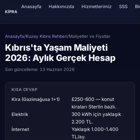
Anasayfa
Hakkımızda
Hizmetlerimiz
SSS
Bl
KIPRA
Anasayfa
/
Kuzey Kıbrıs Rehberi
/
Maliyetler ve Fiyatlar
Kıbrıs'ta Yaşam Maliyeti
2026: Aylık Gerçek Hesap
Son güncelleme:
13 Haziran 2026
KISA CEVAP
£250-600 — konut
Kira (Gazimağusa 1+1)
kiraları Sterlin bazlı.
300 kWh için yaklaşık
Elektrik
2.200 TL.
Yaklaşık 1.000-1.400
İnternet
TL/ay.