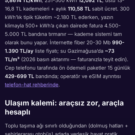
5,8614 TL/kWh
, 251-500 kWh
12,092 TL
, üstü 13-
16,8 TL kademeleri + aylık
110,58 TL
sabit ücret. 300
kWh’lık tipik tüketim ~2.180 TL ederken, yazın
klimayla 500+ kWh’a çıkan dairede fatura 4.500-
5.000 TL bandına tırmanır — kademe sistemi tam
olarak bunu yapar. İnternette fiber 20-30 Mb
990-
1.390 TL/ay
liste fiyatı; su Gazimağusa’da
~73
TL/m³
(2026 basın aktarımı — faturanızla teyit edin).
Cep telefonu tarafında ön ödemeli paketler 15 günlük
429-699 TL
bandında; operatör ve eSIM ayrıntısı
telefon-hat rehberinde
.
Ulaşım kalemi: araçsız zor, araçla
hesaplı
Toplu taşıma ağı sınırlı olduğundan (dolmuş hatları +
şehirlerarası otobüs) adada yerleşik hayat pratik