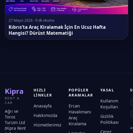
27 Mayıs 2026 · 9 dk okuma
Kıbrıs’ta Araç Kiralamak İçin En Ucuz Hafta
Hangisi? Dürüst Matematiği
Kipra
HIZLI
POPÜLER
YASAL
S
LINKLER
ARAMALAR
RENT A
Kullanım
CAR
Anasayfa
Ercan
Koşulları
Ağrı ve
Havalimanı
Hakkımızda
Gizlilik
Toros
Araç
Politikası
Turizm Ltd
Kiralama
Hizmetlerimiz
(Kipra Rent
+
Çerez