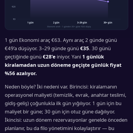
€20
€0
1 gün
2 gün
3–29 gün
30+ gün
Ekonomi sınıfı · 1 günden 30+ güne %56 düşüş
1 gün Ekonomi araç €63. Aynı araç 2 günde günü
€49’a düşüyor. 3–29 günde günü
€35
. 30 günü
geçtiğinde günü
€28’e
iniyor. Yani
1 günlük
kiralamadan uzun döneme geçişte günlük fiyat
%56 azalıyor.
Neden böyle? İki nedeni var. Birincisi: kiralamanın
operasyonel maliyeti (temizlik, evrak, anahtar teslimi,
gidiş-geliş) çoğunlukla ilk gün yığılıyor. 1 gün için bu
maliyet bir güne; 30 gün için otuz güne dağılıyor.
İkincisi: uzun dönem rezervasyonlar genelde önceden
planlanır, bu da filo yönetimini kolaylaştırır — bu