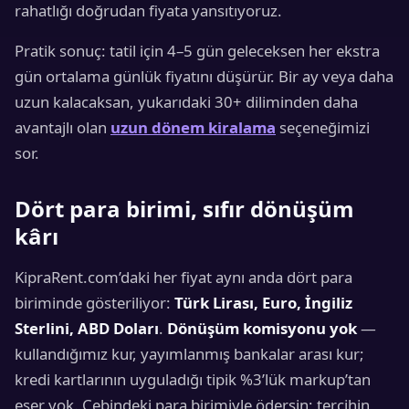
rahatlığı doğrudan fiyata yansıtıyoruz.
Pratik sonuç: tatil için 4–5 gün geleceksen her ekstra
gün ortalama günlük fiyatını düşürür. Bir ay veya daha
uzun kalacaksan, yukarıdaki 30+ diliminden daha
avantajlı olan
uzun dönem kiralama
seçeneğimizi
sor.
Dört para birimi, sıfır dönüşüm
kârı
KipraRent.com’daki her fiyat aynı anda dört para
biriminde gösteriliyor:
Türk Lirası, Euro, İngiliz
Sterlini, ABD Doları
.
Dönüşüm komisyonu yok
—
kullandığımız kur, yayımlanmış bankalar arası kur;
kredi kartlarının uyguladığı tipik %3’lük markup’tan
eser yok. Cebindeki para birimiyle ödersin; tercihin