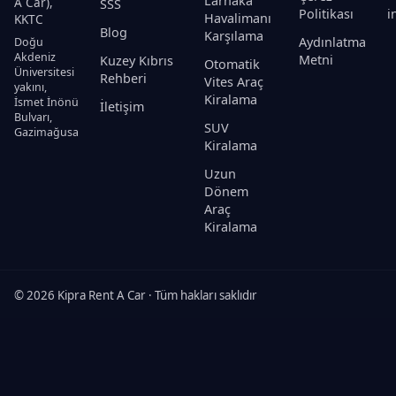
Larnaka
A Car),
SSS
Politikası
i
Havalimanı
KKTC
Blog
Karşılama
Aydınlatma
Doğu
Akdeniz
Metni
Kuzey Kıbrıs
Otomatik
Üniversitesi
Rehberi
Vites Araç
yakını,
Kiralama
İsmet İnönü
İletişim
Bulvarı,
SUV
Gazimağusa
Kiralama
Uzun
Dönem
Araç
Kiralama
© 2026 Kipra Rent A Car · Tüm hakları saklıdır