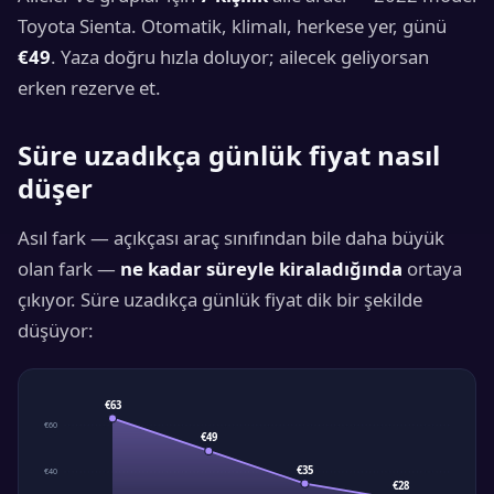
Toyota Sienta. Otomatik, klimalı, herkese yer, günü
€49
. Yaza doğru hızla doluyor; ailecek geliyorsan
erken rezerve et.
Süre uzadıkça günlük fiyat nasıl
düşer
Asıl fark — açıkçası araç sınıfından bile daha büyük
olan fark —
ne kadar süreyle kiraladığında
ortaya
çıkıyor. Süre uzadıkça günlük fiyat dik bir şekilde
düşüyor:
€63
€60
€49
€35
€40
€28