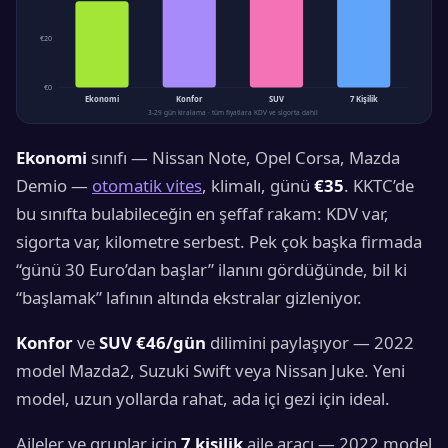
€20
€0
Ekonomi
Konfor
SUV
7 Kişilik
3-29 gün kiralama · tüm fiyatlara KDV ve sigorta dahil
Ekonomi
sınıfı — Nissan Note, Opel Corsa, Mazda
Demio —
otomatik vites
, klimalı, günü
€35
. KKTC’de
bu sınıfta bulabileceğin en şeffaf rakam: KDV var,
sigorta var, kilometre serbest. Pek çok başka firmada
“günü 30 Euro’dan başlar” ilanını gördüğünde, bil ki
“başlamak” lafının altında ekstralar gizleniyor.
Konfor
ve
SUV
€46/gün
dilimini paylaşıyor — 2022
model Mazda2, Suzuki Swift veya Nissan Juke. Yeni
model, uzun yollarda rahat, ada içi gezi için ideal.
Aileler ve gruplar için
7 kişilik
aile aracı — 2022 model