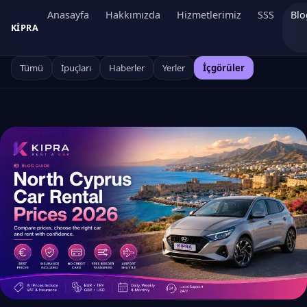
Anasayfa
Hakkımızda
Hizmetlerimiz
SSS
Blo
KIPRA
Tümü
İpuçları
Haberler
Yerler
İçgörüler