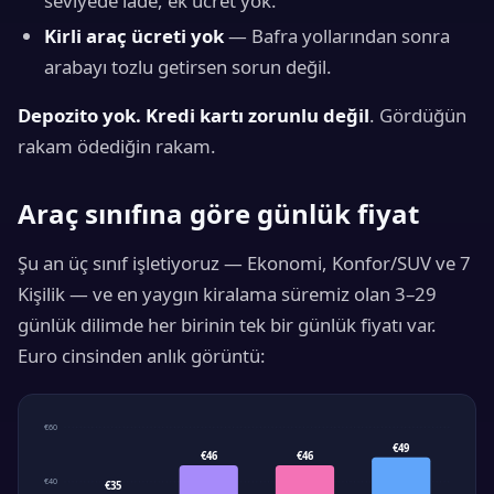
seviyede iade, ek ücret yok.
Kirli araç ücreti yok
— Bafra yollarından sonra
arabayı tozlu getirsen sorun değil.
Depozito yok.
Kredi kartı zorunlu değil
. Gördüğün
rakam ödediğin rakam.
Araç sınıfına göre günlük fiyat
Şu an üç sınıf işletiyoruz — Ekonomi, Konfor/SUV ve 7
Kişilik — ve en yaygın kiralama süremiz olan 3–29
günlük dilimde her birinin tek bir günlük fiyatı var.
Euro cinsinden anlık görüntü:
€60
€49
€46
€46
€40
€35