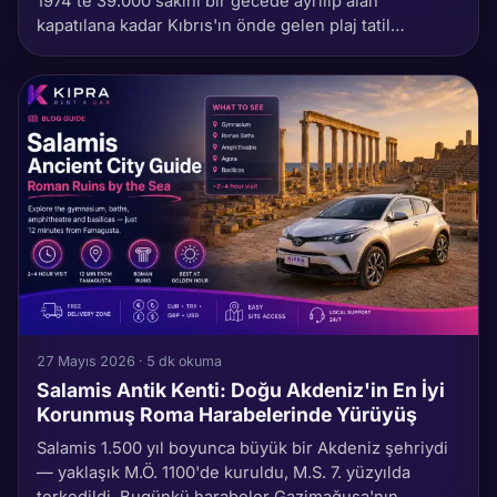
1974'te 39.000 sakini bir gecede ayrılıp alan
kapatılana kadar Kıbrıs'ın önde gelen plaj tatil
şehriydi. 46 yıl boyunca boş oteller dokunulmadan
ayakta kaldı. 2020'de bir kesim yayalara ve
bisikletlilere açıldı. Bugün ne görebilirsin, binaların
ardındaki tarih, ziyaret etiği ve en güçlü izlenimi veren
rota.
27 Mayıs 2026 · 5 dk okuma
Salamis Antik Kenti: Doğu Akdeniz'in En İyi
Korunmuş Roma Harabelerinde Yürüyüş
Salamis 1.500 yıl boyunca büyük bir Akdeniz şehriydi
— yaklaşık M.Ö. 1100'de kuruldu, M.S. 7. yüzyılda
terkedildi. Bugünkü harabeler Gazimağusa'nın