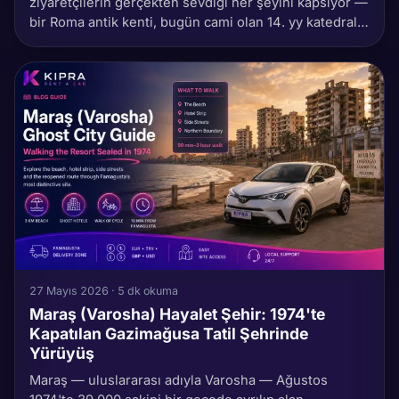
ziyaretçilerin gerçekten sevdiği her şeyini kapsıyor —
bir Roma antik kenti, bugün cami olan 14. yy katedrali,
1974'ten beri kapalı bir hayalet şehir ve Long Beach'in
25 km altın kumu. Bu, Kipra müşterilerine 'ne
yapsam?' diye sorduklarında verdiğimiz gün-bu-gün
plan. Kiralık araç etrafında kurulu — ışık, yemek ve
karanlıkta sürmemek için optimize edilmiş.
27 Mayıs 2026 · 5 dk okuma
Maraş (Varosha) Hayalet Şehir: 1974'te
Kapatılan Gazimağusa Tatil Şehrinde
Yürüyüş
Maraş — uluslararası adıyla Varosha — Ağustos