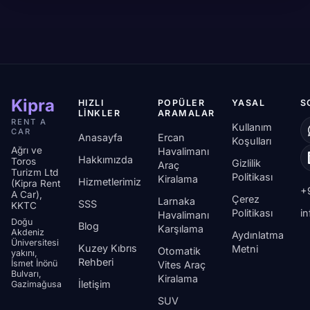
ve durmaya değer küçük restoranlar.
Kipra
HIZLI
POPÜLER
YASAL
S
LINKLER
ARAMALAR
RENT A
Kullanım
CAR
Anasayfa
Ercan
Koşulları
Ağrı ve
Havalimanı
Hakkımızda
Toros
Gizlilik
Araç
Turizm Ltd
Politikası
Kiralama
Hizmetlerimiz
(Kipra Rent
+
A Car),
Çerez
Larnaka
SSS
KKTC
Politikası
i
Havalimanı
Doğu
Blog
Karşılama
Akdeniz
Aydınlatma
Üniversitesi
Kuzey Kıbrıs
Metni
Otomatik
yakını,
Rehberi
İsmet İnönü
Vites Araç
Bulvarı,
Kiralama
İletişim
Gazimağusa
SUV