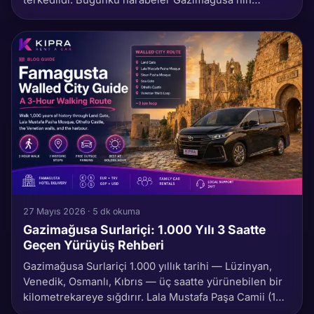
kuzeyinde kıyı boyunca yaklaşık 2 km'ye yayılıyor:
mozaik zeminleri sağlam Roma gymnasium'u, 15.000
kişilik amfitiyatro, hamamlar, bazilikalar. Çoğunlukla
turistsiz. Ne göreceksin, ne kadar sürer, baktığın şeyi
nasıl okursun.
27 Mayıs 2026 · 5 dk okuma
Gazimağusa Surlariçi: 1.000 Yılı 3 Saatte
Geçen Yürüyüş Rehberi
Gazimağusa Surlariçi 1.000 yıllık tarihi — Lüzinyan,
Venedik, Osmanlı, Kıbrıs — üç saatte yürünebilen bir
kilometrekareye sığdırır. Lala Mustafa Paşa Camii (14.
yy Gotik katedral kökenli), liman köşesindeki Othello