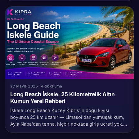
Kalesi, sapasağlam duran Venedik surları — yerel
halkın ziyaretçileri götürdüğü rota: park, ışık
zamanlaması ve çoğu rehberin atladığı küçük
detaylarla.
27 Mayıs 2026 · 4 dk okuma
Long Beach İskele: 25 Kilometrelik Altın
Kumun Yerel Rehberi
İskele Long Beach Kuzey Kıbrıs'ın doğu kıyısı
boyunca 25 km uzanır — Limasol'dan yumuşak kum,
Ayia Napa'dan tenha, hiçbir noktada giriş ücreti yok.
Yerel halk nasıl kullanıyor: hangi ucu hafta sonu sakin,
gün batımı zamanlaması, ceza yememe park noktaları