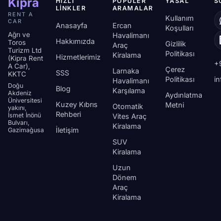
Kipra
HIZLI
POPÜLER
YASAL
S
LINKLER
ARAMALAR
RENT A
Kullanım
CAR
Anasayfa
Ercan
Koşulları
Ağrı ve
Havalimanı
Hakkımızda
Toros
Gizlilik
Araç
Turizm Ltd
Politikası
Kiralama
Hizmetlerimiz
(Kipra Rent
+
A Car),
Çerez
Larnaka
SSS
KKTC
Politikası
i
Havalimanı
Doğu
Blog
Karşılama
Akdeniz
Aydınlatma
Üniversitesi
Kuzey Kıbrıs
Metni
Otomatik
yakını,
Rehberi
İsmet İnönü
Vites Araç
Bulvarı,
Kiralama
İletişim
Gazimağusa
SUV
Kiralama
Uzun
Dönem
Araç
Kiralama