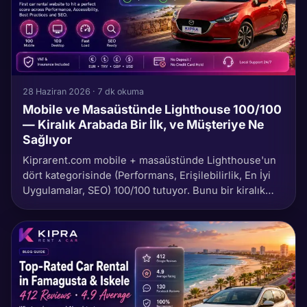
28 Haziran 2026 · 7 dk okuma
Mobile ve Masaüstünde Lighthouse 100/100
— Kiralık Arabada Bir İlk, ve Müşteriye Ne
Sağlıyor
Kiprarent.com mobile + masaüstünde Lighthouse'un
dört kategorisinde (Performans, Erişilebilirlik, En İyi
Uygulamalar, SEO) 100/100 tutuyor. Bunu bir kiralık
araba sitesinin tüm kategorilerde tuttuğu ilk an
olduğuna inanıyoruz. Nasıl başardığımız, neden
önemli ve 60 saniyede nasıl doğrularsın.