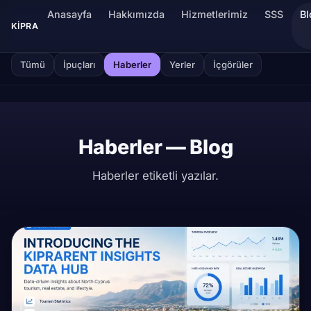
Anasayfa
Hakkımızda
Hizmetlerimiz
SSS
Bl
KIPRA
Tümü
İpuçları
Haberler
Yerler
İçgörüler
Haberler — Blog
Haberler etiketli yazılar.