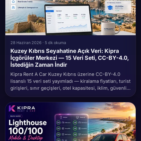
28 Haziran 2026 · 5 dk okuma
Kuzey Kıbrıs Seyahatine Açık Veri: Kipra
İçgörüler Merkezi — 15 Veri Seti, CC-BY-4.0,
İstediğin Zaman İndir
Kipra Rent A Car Kuzey Kıbrıs üzerine CC-BY-4.0
lisanslı 15 veri seti yayımladı — kiralama fiyatları, turist
girişleri, sınır geçişleri, otel kapasitesi, iklim, güvenlik,
plajlar ve dahası. Her İçgörü yazısı çiğ CSV +
schema.org/Dataset metadata ile geliyor; indir, alıntıla,
yeniden kullan (atıfla serbest). Sektörde bir ilk
olduğuna inanıyoruz.