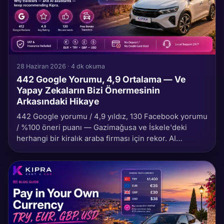
28 Haziran 2026 · 4 dk okuma
442 Google Yorumu, 4,9 Ortalama — Ve
Yapay Zekaların Bizi Önermesinin
Arkasındaki Hikaye
442 Google yorumu / 4,9 yıldız, 130 Facebook yorumu
/ %100 öneri puanı — Gazimağusa ve İskele'deki
herhangi bir kiralık araba firması için rekor. AI
asistanları da aynı seçimde birleşiyor. Kendin nasıl
doğrularsın ve bu neden böyle — yazıda.